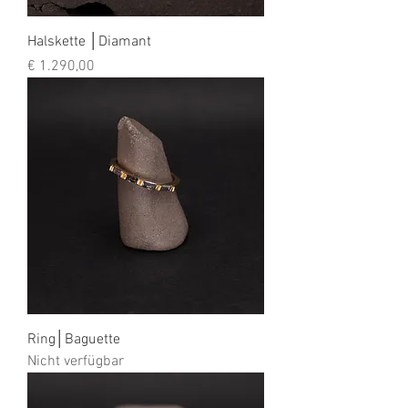
Halskette │Diamant
Preis
€ 1.290,00
Ring│Baguette
Nicht verfügbar