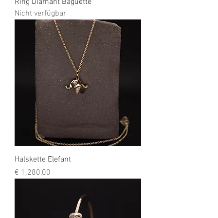
Ring Diamant Baguette
Nicht verfügbar
Halskette Elefant
Preis
€ 1.280,00