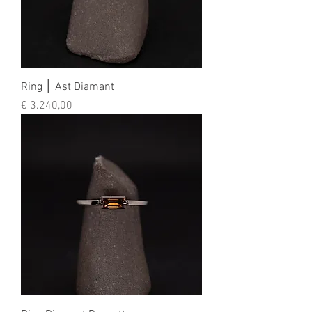
Ring │ Ast Diamant
Preis
€ 3.240,00