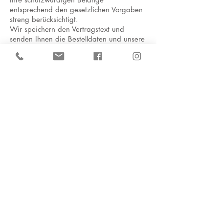
entsprechend den gesetzlichen Vorgaben
streng berücksichtigt.
Wir speichern den Vertragstext und
senden Ihnen die Bestelldaten und unsere
AGB per E-Mail zu. Ihre vergangenen
Bestellungen können Sie in unserem
Kunden LogIn-Bereich einsehen.
Die für die Geschäftsabwicklung
notwendigen Daten werden gespeichert
und im Rahmen der Bestellabwicklung
ggf. an uns verbundene Unternehmen
oder unsere Dienstleistungspartner
weitergegeben.
Wir verwenden die von Ihnen mitgeteilten
Daten zur Erfüllung und Abwicklung Ihrer
Bestellung.
Bei Anmeldung zum Newsletter wird Ihre
E-Mail-Adresse mit Ihrer Einwilligung für
eigene Werbezwecke genutzt, bis Sie
sich vom Newsletter abmelden. Die
Abmeldung ist jederzeit möglich.
Auf verschiedenen Seiten verwenden wir