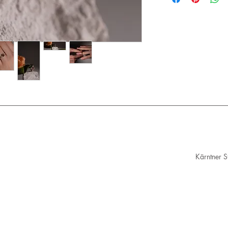
- Weltweit auf Anfr
Unsere Schmuckstüc
verschickt!
Kärntner 