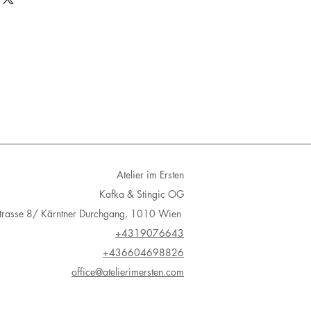
age
ke werden eingeschrieben
Atelier im Ersten
Kafka & Stingic OG
Strasse 8/ Kärntner Durchgang, 1010 Wien
+4319076643
+436604698826
office@atelierimersten.com