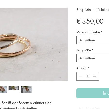
Ring Mini | Kollekt
Pr
€ 350,00
Material | Farbe
*
Auswählen
Ringgröße
*
Auswählen
Anzahl
*
In
 Schliff der Facetten erinnern an
ntstandene Landschaften.