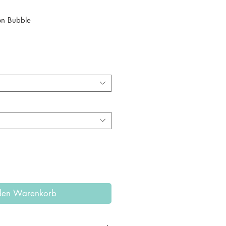
ion Bubble
eis
 den Warenkorb