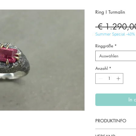
Ring I Turmalin
 € 1.290,0
Summer Special -40%
Ringgröße
*
Auswählen
Anzahl
*
In
PRODUKTINFO
Material: 925 Sterli