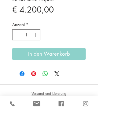
Preis
€ 4.200,00
Anzahl
*
In den Warenkorb
Versand und Lieferung
AGB und Rücktrittsrecht
Datenschutz
Impressum
Atelier im Ersten
Kafka & Stingic OG