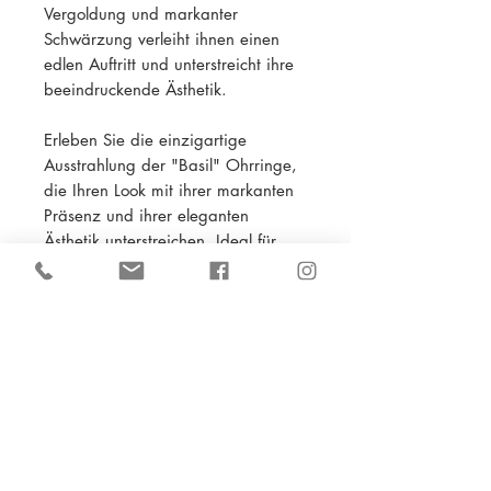
Vergoldung und markanter
Schwärzung verleiht ihnen einen
edlen Auftritt und unterstreicht ihre
beeindruckende Ästhetik.
Erleben Sie die einzigartige
Ausstrahlung der "Basil" Ohrringe,
die Ihren Look mit ihrer markanten
Präsenz und ihrer eleganten
Ästhetik unterstreichen. Ideal für
Frauen, die ein Statement mit
exquisitem Design und feiner
Handwerkskunst setzen möchten.
PRODUKTINFO
VERSAND
- Material:
Sterlingsilber 925,
vergoldet 18Kt Gelbgold und
- Inland EMS 10 € / 1-2 Werktage