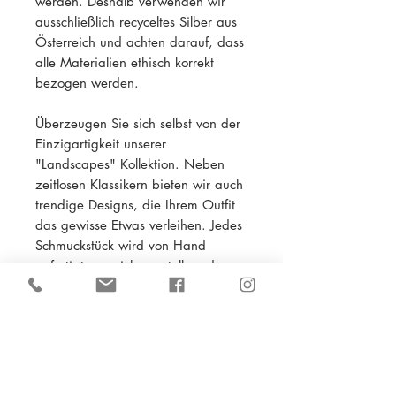
werden. Deshalb verwenden wir
ausschließlich recyceltes Silber aus
Österreich und achten darauf, dass
alle Materialien ethisch korrekt
bezogen werden.
Überzeugen Sie sich selbst von der
Einzigartigkeit unserer
"Landscapes" Kollektion. Neben
zeitlosen Klassikern bieten wir auch
trendige Designs, die Ihrem Outfit
das gewisse Etwas verleihen. Jedes
Schmuckstück wird von Hand
gefertigt, um sicherzustellen, dass
es ein Unikat ist.
Design: Angelina Kafka & Linda
Seider