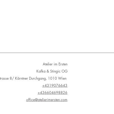
age
ke werden eingeschrieben
Atelier im Ersten
Kafka & Stingic OG
Strasse 8/ Kärntner Durchgang, 1010 Wien
+4319076643
+436604698826
office@atelierimersten.com