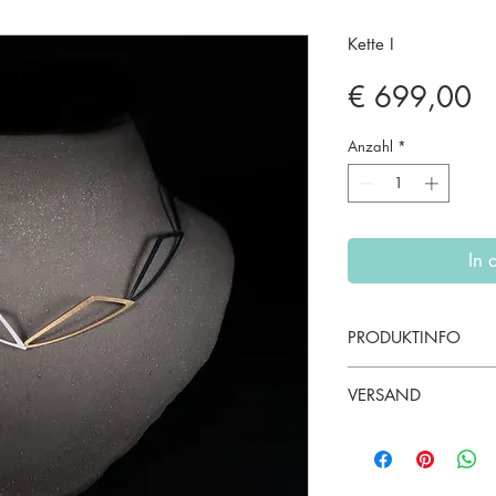
Kette I
Pr
€ 699,00
Anzahl
*
In
PRODUKTINFO
VERSAND
Inland EMS 10 € /
- EU 15 € / 3-5 We