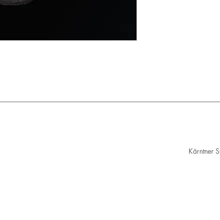
- Weltweit auf Anfr
Unsere Schmuckstüc
verschickt!
Kärntner 