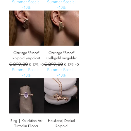
Summer Special
Summer Special
-40%
-40%
Ohrringe "Stone"
Ohrringe "Stone"
Rotgold vergoldet
Gelbgold vergoldet
Standardpreis
€ 299,00
Sale-Preis
Standardpreis
€ 299,00
Sale-Preis
€ 179,40
€ 179,40
Summer Special
Summer Special
-40%
-40%
Ring | Kollektion Ast
Halskette│Dackel
Turmalin Flieder
Rotgold