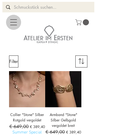
Filter
Collier "Stone" Silber
Armband "Stone"
Rotgold vergoldet
Silber Gelbgold
vergoldet breit
Standardpreis
€ 649,00
Sale-Preis
€ 389,40
Standardpreis
€ 649,00
Sale-Preis
€ 389,40
Summer Special