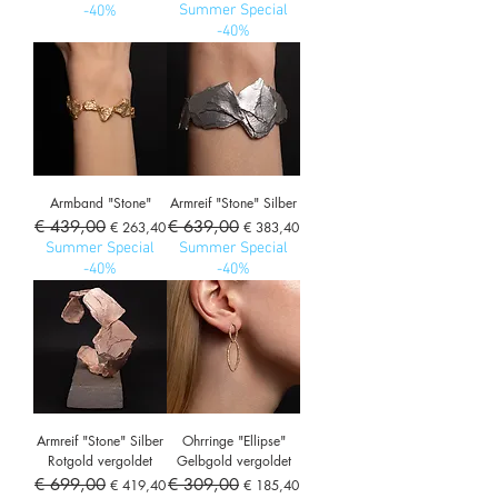
Summer Special
-40%
-40%
Armband "Stone"
Armreif "Stone" Silber
Standardpreis
€ 439,00
Sale-Preis
Standardpreis
€ 639,00
Sale-Preis
€ 263,40
€ 383,40
Summer Special
Summer Special
-40%
-40%
Armreif "Stone" Silber
Ohrringe "Ellipse"
Rotgold vergoldet
Gelbgold vergoldet
Standardpreis
€ 699,00
Sale-Preis
Standardpreis
€ 309,00
Sale-Preis
€ 419,40
€ 185,40