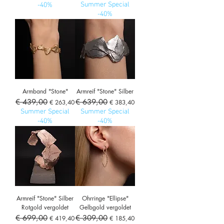
Summer Special
-40%
-40%
Armband "Stone"
Armreif "Stone" Silber
Standardpreis
€ 439,00
Sale-Preis
Standardpreis
€ 639,00
Sale-Preis
€ 263,40
€ 383,40
Summer Special
Summer Special
-40%
-40%
Armreif "Stone" Silber
Ohrringe "Ellipse"
Rotgold vergoldet
Gelbgold vergoldet
Standardpreis
€ 699,00
Sale-Preis
Standardpreis
€ 309,00
Sale-Preis
€ 419,40
€ 185,40