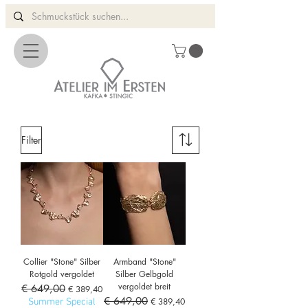
Filter
Collier "Stone" Silber
Armband "Stone"
Rotgold vergoldet
Silber Gelbgold
vergoldet breit
Standardpreis
€ 649,00
Sale-Preis
€ 389,40
Standardpreis
€ 649,00
Sale-Preis
€ 389,40
Summer Special