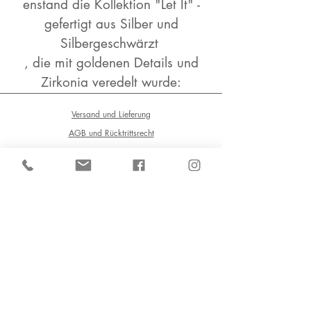
enstand die Kollektion "Let It" -
gefertigt aus Silber und
Silbergeschwärzt
, die mit goldenen Details und
Zirkonia veredelt wurde:
Versand und Lieferung
AGB und Rücktrittsrecht
Datenschutz
Impressum
Atelier im Ersten
Kafka & Stingic OG
Kärntner Strasse 8/ Kärntner Durchgang,
1010 Wien
+4319076643
+436604698826
office@atelierimersten.com